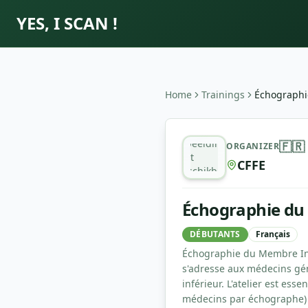
YES, I SCAN !
Home
Trainings
Échographi
Échographie du membre Inf
Afbeelding
🇫🇷
ORGANIZER
niet
CFFE
beschikbaar
Échographie du
DÉBUTANTS
Français
Échographie du Membre Infé
s'adresse aux médecins gé
inférieur. L'atelier est es
médecins par échographe) 