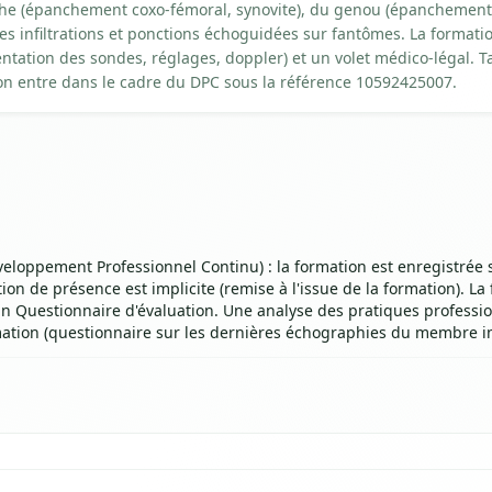
he (épanchement coxo-fémoral, synovite), du genou (épanchement ar
des infiltrations et ponctions échoguidées sur fantômes. La format
entation des sondes, réglages, doppler) et un volet médico-légal. Ta
ion entre dans le cadre du DPC sous la référence 10592425007.
eloppement Professionnel Continu) : la formation est enregistrée 
on de présence est implicite (remise à l'issue de la formation). La
t un Questionnaire d'évaluation. Une analyse des pratiques professio
mation (questionnaire sur les dernières échographies du membre in