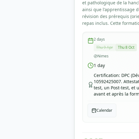
et pathologique de la hanc
ainsi que l'apprentissage 
révision des prérequis (ori
repas inclus. Cette format
2
days
Thu 9 Apr
Thu 8 Oct
Nimes
1
day
Certification
:
DPC (Dév
10592425007. Attestati
test, un Post-test, e
avant et après la for
Calendar