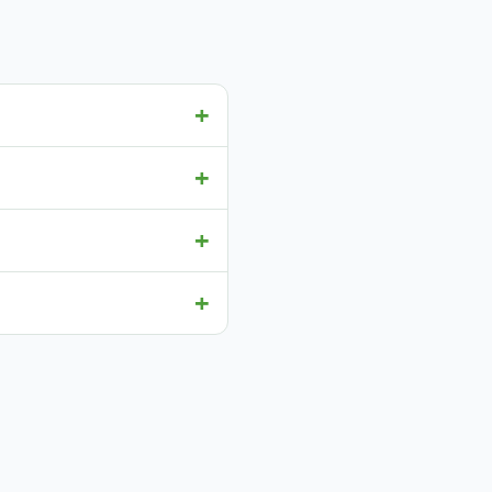
+
+
+
+