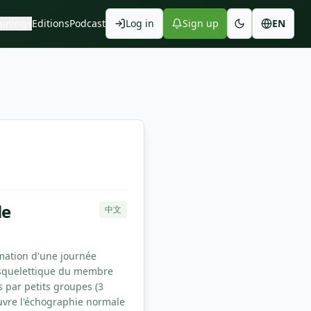
ainings
Editions
Podcast
Log in
Sign up
EN
le
中文
mation d'une journée
osquelettique du membre
s par petits groupes (3
uvre l'échographie normale