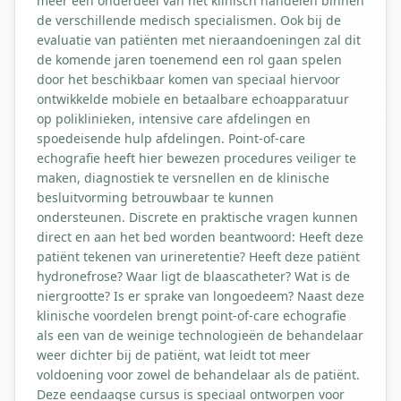
meer een onderdeel van het klinisch handelen binnen
de verschillende medisch specialismen. Ook bij de
evaluatie van patiënten met nieraandoeningen zal dit
de komende jaren toenemend een rol gaan spelen
door het beschikbaar komen van speciaal hiervoor
ontwikkelde mobiele en betaalbare echoapparatuur
op poliklinieken, intensive care afdelingen en
spoedeisende hulp afdelingen. Point-of-care
echografie heeft hier bewezen procedures veiliger te
maken, diagnostiek te versnellen en de klinische
besluitvorming betrouwbaar te kunnen
ondersteunen. Discrete en praktische vragen kunnen
direct en aan het bed worden beantwoord: Heeft deze
patiënt tekenen van urineretentie? Heeft deze patiënt
hydronefrose? Waar ligt de blaascatheter? Wat is de
niergrootte? Is er sprake van longoedeem? Naast deze
klinische voordelen brengt point-of-care echografie
als een van de weinige technologieën de behandelaar
weer dichter bij de patiënt, wat leidt tot meer
voldoening voor zowel de behandelaar als de patiënt.
Deze eendaagse cursus is speciaal ontworpen voor