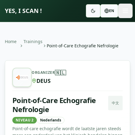
YES, I SCAN !
EN
Home
Trainings
Point-of-Care Echografie Nefrologie
Point-of-Care Echografie Nefrologie
—
DEUS
🇳🇱
ORGANIZER
DEUS
Point-of-Care Echografie
中文
Nefrologie
NIVEAU 2
Nederlands
Point-of-care echografie wordt de laatste jaren steeds