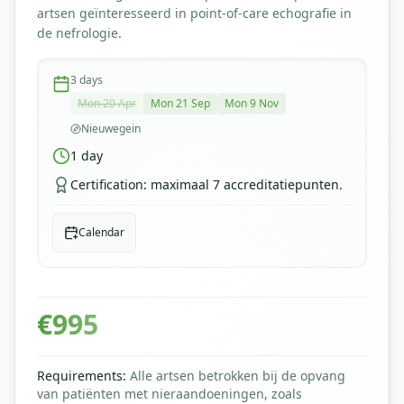
artsen geïnteresseerd in point-of-care echografie in
de nefrologie.
3
days
Mon 20 Apr
Mon 21 Sep
Mon 9 Nov
Nieuwegein
1
day
Certification
:
maximaal 7 accreditatiepunten.
Calendar
€
995
Requirements
:
Alle artsen betrokken bij de opvang
van patiënten met nieraandoeningen, zoals