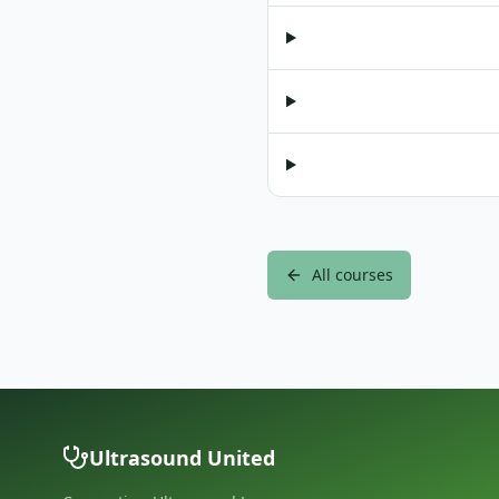
All courses
Ultrasound United