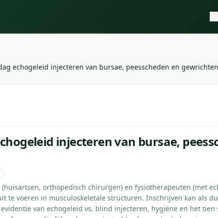
Tr
dag echogeleid injecteren van bursae, peesscheden en gewrichte
injecteren van bursae, peesscheden en gewrichten
—
NT-e
chogeleid injecteren van bursae, pees
n (huisartsen, orthopedisch chirurgen) en fysiotherapeuten (met ec
uit te voeren in musculoskeletale structuren. Inschrijven kan als du
videntie van echogeleid vs. blind injecteren, hygiëne en het tien 