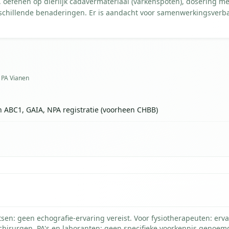
, oefenen op dierlijk cadavermateriaal (varkenspoten), dosering me
chillende benaderingen. Er is aandacht voor samenwerkingsverb
 PA Vianen
 ABC1, GAIA, NPA registratie (voorheen CHBB)
tsen: geen echografie-ervaring vereist. Voor fysiotherapeuten: erva
 chirurgen, PA's en laboranten: geen specifieke voorkennis genoemd