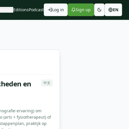
ainings
Editions
Podcast
Log in
Sign up
EN
n
scheden en
中文
hografie-ervaring) om
o (arts + fysiotherapeut) of
stappenplan, praktijk op