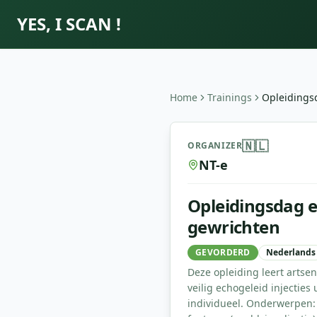
YES, I SCAN !
Home
Trainings
Opleidings
Opleidingsdag echogeleid 
🇳🇱
ORGANIZER
NT-e
Opleidingsdag e
gewrichten
GEVORDERD
Nederlands
Deze opleiding leert artse
veilig echogeleid injecties 
individueel. Onderwerpen: e