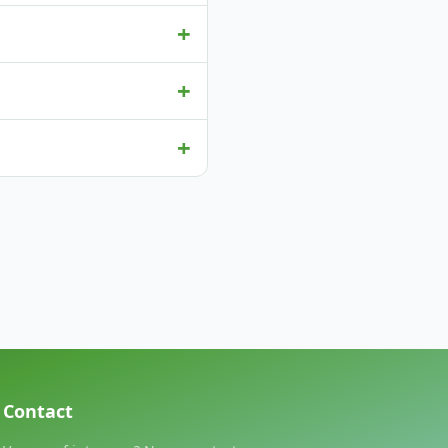
+
+
+
Contact