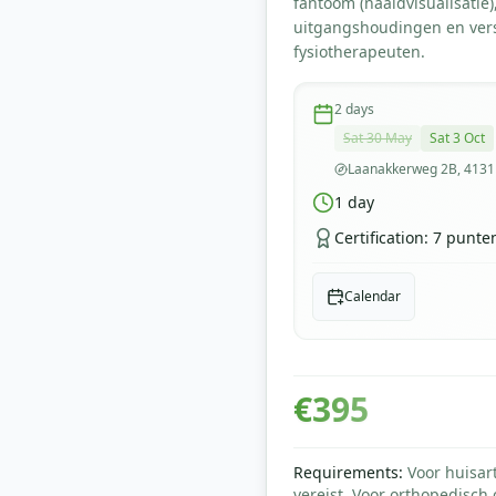
fantoom (naaldvisualisatie)
uitgangshoudingen en vers
fysiotherapeuten.
2
days
Sat 30 May
Sat 3 Oct
Laanakkerweg 2B, 4131
1
day
Certification
:
7 punten
Calendar
€
395
Requirements
:
Voor huisar
vereist. Voor orthopedisch