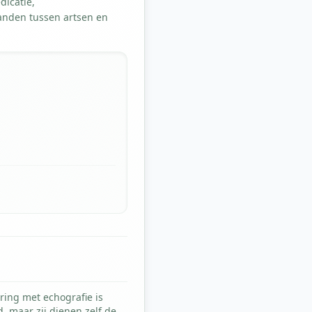
dicatie,
anden tussen artsen en
ring met echografie is
, maar zij dienen zelf de