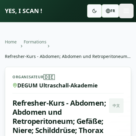
YES, I SCAN !
FR
Home
Formations
Refresher-Kurs - Abdomen; Abdomen und Retroperitoneum;
Gefäße; Niere; Schilddrüse; Thorax
Refresher-Kurs - Abdomen; Abdomen und Retroperitoneum
🇩🇪
ORGANISATEUR
DEGUM Ultraschall-Akademie
Refresher-Kurs - Abdomen;
中文
Abdomen und
Retroperitoneum; Gefäße;
Niere; Schilddrüse; Thorax