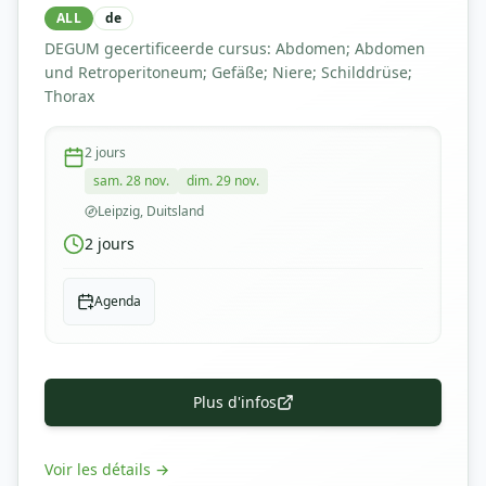
ALL
de
DEGUM gecertificeerde cursus: Abdomen; Abdomen
und Retroperitoneum; Gefäße; Niere; Schilddrüse;
Thorax
2
jours
sam. 28 nov.
dim. 29 nov.
Leipzig, Duitsland
2
jours
Agenda
Plus d'infos
Voir les détails
→