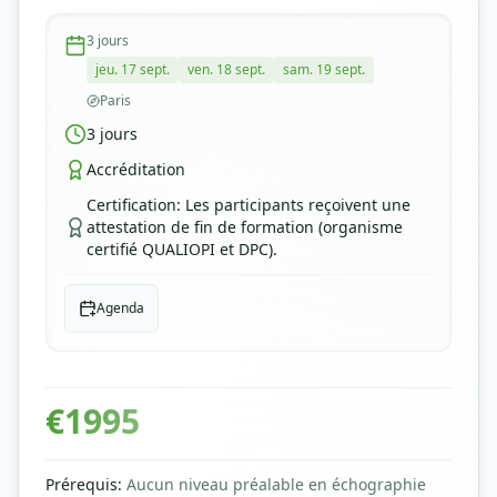
3
jours
jeu. 17 sept.
ven. 18 sept.
sam. 19 sept.
Paris
3
jours
Accréditation
Certification
:
Les participants reçoivent une
attestation de fin de formation (organisme
certifié QUALIOPI et DPC).
Agenda
€
1995
Prérequis
:
Aucun niveau préalable en échographie