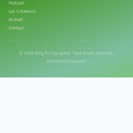
Podcast
Les Créateurs
Archief
Contact
©
2026
Blog Échographie. Tous droits réservés.
Algemene voorwaarden