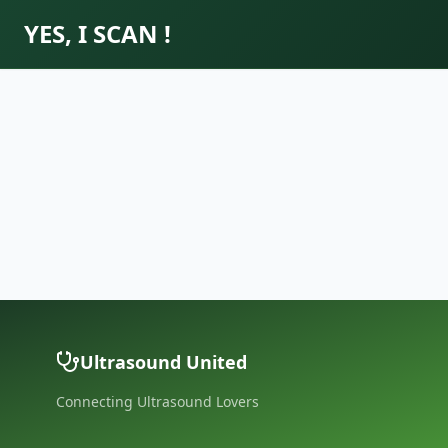
YES, I SCAN !
Ultrasound United
Connecting Ultrasound Lovers