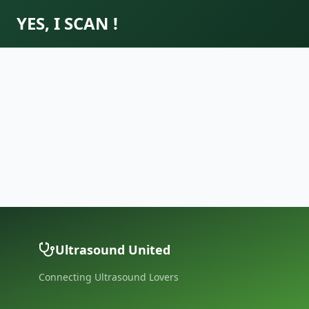
YES, I SCAN !
Ultrasound United
Connecting Ultrasound Lovers