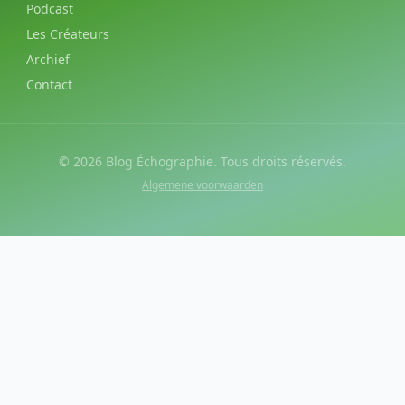
Podcast
Les Créateurs
Archief
Contact
©
2026
Blog Échographie. Tous droits réservés.
Algemene voorwaarden