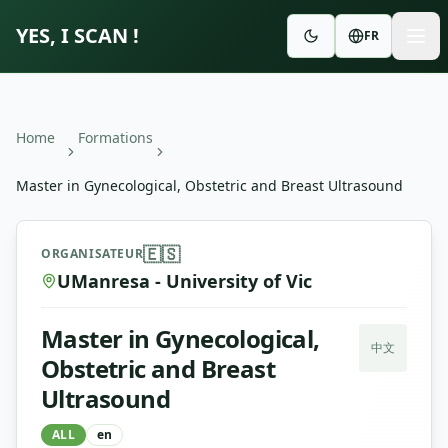
YES, I SCAN !
FR
Home
Formations
Master in Gynecological, Obstetric and Breast Ultrasound
Master in Gynecological, Obstetric and Breast Ultrasoun
🇪🇸
ORGANISATEUR
UManresa - University of Vic
Master in Gynecological,
中文
Obstetric and Breast
Ultrasound
ALL
en