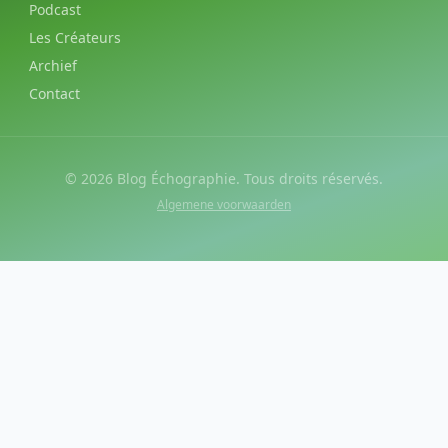
Podcast
Les Créateurs
Archief
Contact
©
2026
Blog Échographie. Tous droits réservés.
Algemene voorwaarden