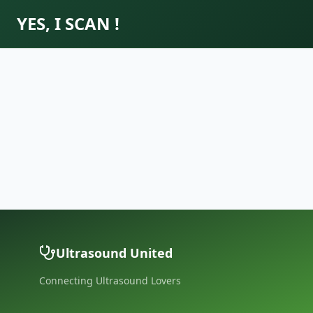
YES, I SCAN !
Ultrasound United
Connecting Ultrasound Lovers