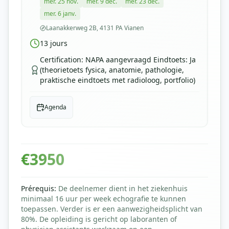
mer. 25 nov.
mer. 9 déc.
mer. 23 déc.
mer. 6 janv.
Laanakkerweg 2B, 4131 PA Vianen
13
jours
Certification
:
NAPA aangevraagd Eindtoets: Ja
(theorietoets fysica, anatomie, pathologie,
praktische eindtoets met radioloog, portfolio)
Agenda
€
3950
Prérequis
:
De deelnemer dient in het ziekenhuis
minimaal 16 uur per week echografie te kunnen
toepassen. Verder is er een aanwezigheidsplicht van
80%. De opleiding is gericht op laboranten of