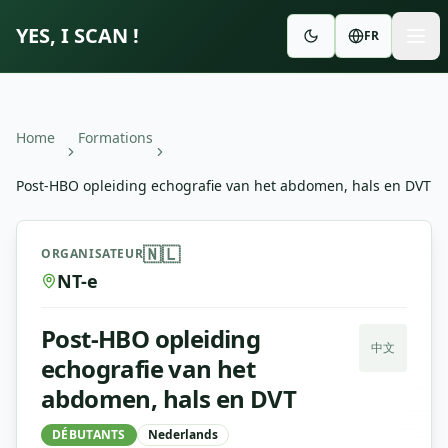
YES, I SCAN !
FR
Home
Formations
Post-HBO opleiding echografie van het abdomen, hals en DVT
Post-HBO opleiding echografie van het abdomen, hals e
🇳🇱
ORGANISATEUR
NT-e
Post-HBO opleiding
中文
echografie van het
abdomen, hals en DVT
DÉBUTANTS
Nederlands