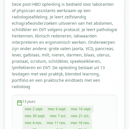
Deze post-HBO opleiding is bedoeld voor laboranten
of physician assistants werkzaam op een
radiologieafdeling. Je leert zelfstandig
echografieonderzoeken uitvoeren van het abdomen,
schildklier en DVT volgens protocol. Je leert pathologie
herkennen, klinisch redeneren, labwaarden
interpreteren en ergonomisch werken. Onderwerpen
zijn onder andere: grote vaten (aorta, VCI), pancreas,
lever, galblaas, milt, nieren, darmen, blaas, uterus,
prostaat, scrotum, schildklier, speekselklieren,
lymfeklieren en DVT. De opleiding bestaat uit 13
lesdagen met veel praktijk, blended learning,
portfolio en een praktische eindtoets met een
radioloog
13
jours
mer. 2 sept.
mer. 9 sept.
mer. 16 sept.
mer. 30 sept.
mer. 7 oct.
mer. 21 oct.
mer. 4 nov.
mer. 11 nov.
mer. 18 nov.