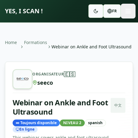
YES, I SCAN !
FR
Home
Formations
Webinar on Ankle and Foot Ultrasound
Webinar on Ankle and Foot Ultrasound
—
seeco
🇪🇸
ORGANISATEUR
seeco
Webinar on Ankle and Foot
中文
Ultrasound
∞
Toujours disponible
NIVEAU 2
spanish
En ligne
This webinar covers ankle and foot ultrasound,