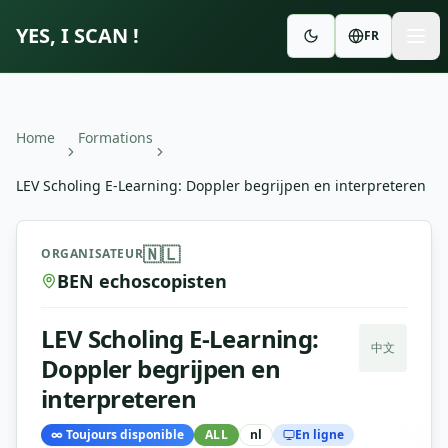
YES, I SCAN !
FR
Home
Formations
LEV Scholing E-Learning: Doppler begrijpen en interpreteren
LEV Scholing E-Learning: Doppler begrijpen en interpret
🇳🇱
ORGANISATEUR
BEN echoscopisten
LEV Scholing E-Learning:
中文
Doppler begrijpen en
interpreteren
∞
Toujours disponible
ALL
nl
En ligne