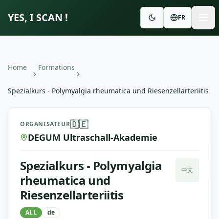
YES, I SCAN !
FR
Home
Formations
Spezialkurs - Polymyalgia rheumatica und Riesenzellarteriitis
Spezialkurs - Polymyalgia rheumatica und Riesenzellarteri
🇩🇪
ORGANISATEUR
DEGUM Ultraschall-Akademie
Spezialkurs - Polymyalgia
中文
rheumatica und
Riesenzellarteriitis
ALL
de