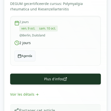
DEGUM gecertificeerde cursus: Polymyalgia
rheumatica und Riesenzellarteriitis
2
jours
ven. 9 oct.
sam. 10 oct.
Berlin, Duitsland
2
jours
Agenda
Plus d'infos
Voir les détails
→
Partager cet article