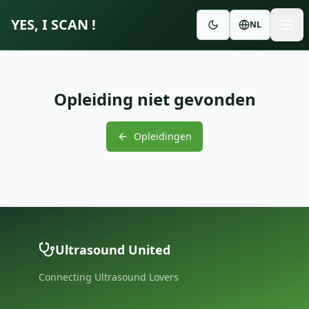
YES, I SCAN !
NL
Opleiding niet gevonden
Opleidingen
Ultrasound United
Connecting Ultrasound Lovers