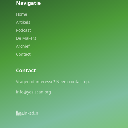
Navigatie
Home
Artikels
Podcast
De Makers
Archief
Contact
Contact
Vragen of interesse? Neem contact op.
info@yesiscan.org
LinkedIn