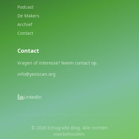
Podcast
De Makers
Archief
Contact
Contact
Vragen of interesse? Neem contact op.
info@yesiscan.org
LinkedIn
©
2026
Echografie Blog. Alle rechten
voorbehouden.