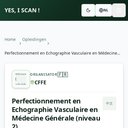
YES, I SCAN !
NL
Home
Opleidingen
Perfectionnement en Echographie Vasculaire en Médecine
Générale (niveau 2)
Perfectionnement en Echographie Vasculaire en Médecin
Afbeelding
🇫🇷
ORGANISATOR
niet
CFFE
beschikbaar
Perfectionnement en
中文
Echographie Vasculaire en
Médecine Générale (niveau
2)