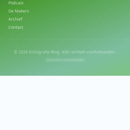
Podcast
De Makers
Archief
Contact
©
2026
Echografie Blog. Alle rechten voorbehouden.
Algemene voorwaarden