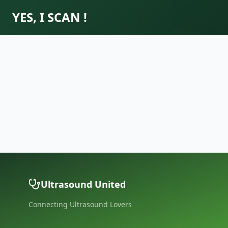
YES, I SCAN !
Ultrasound United
Connecting Ultrasound Lovers