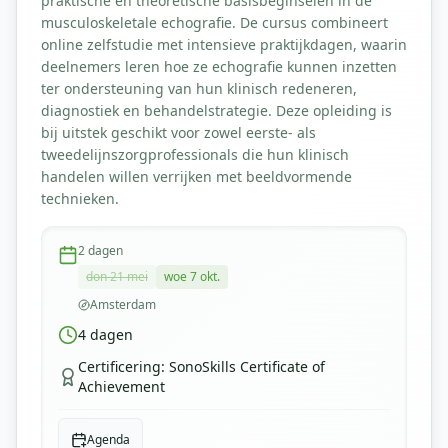
praktische en theoretische basisbeginselen in de
musculoskeletale echografie. De cursus combineert
online zelfstudie met intensieve praktijkdagen, waarin
deelnemers leren hoe ze echografie kunnen inzetten
ter ondersteuning van hun klinisch redeneren,
diagnostiek en behandelstrategie. Deze opleiding is
bij uitstek geschikt voor zowel eerste- als
tweedelijnszorgprofessionals die hun klinisch
handelen willen verrijken met beeldvormende
technieken.
2
dagen
don 21 mei
woe 7 okt.
Amsterdam
4
dagen
Certificering
:
SonoSkills Certificate of
Achievement
Agenda