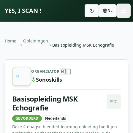
YES, I SCAN !
NL
Home
Opleidingen
Basisopleiding MSK Echografie
Basisopleiding MSK Echografie
—
Sonoskills
🇳🇱
ORGANISATOR
Sonoskills
Basisopleiding MSK
中文
Echografie
GEVORDERD
Nederlands
Deze 4-daagse blended-learning opleiding biedt jou