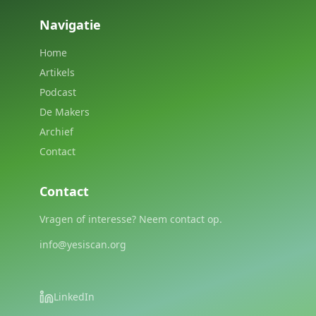
Navigatie
Home
Artikels
Podcast
De Makers
Archief
Contact
Contact
Vragen of interesse? Neem contact op.
info@yesiscan.org
LinkedIn