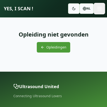
YES, I SCAN !
NL
Opleiding niet gevonden
Opleidingen
Ultrasound United
Connecting Ultrasound Lovers