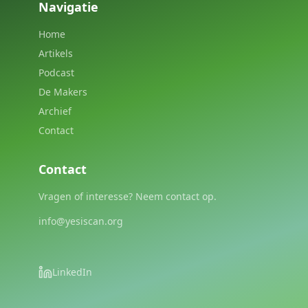
Navigatie
Home
Artikels
Podcast
De Makers
Archief
Contact
Contact
Vragen of interesse? Neem contact op.
info@yesiscan.org
LinkedIn