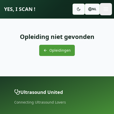
YES, I SCAN !
NL
Opleiding niet gevonden
Opleidingen
Ultrasound United
Connecting Ultrasound Lovers