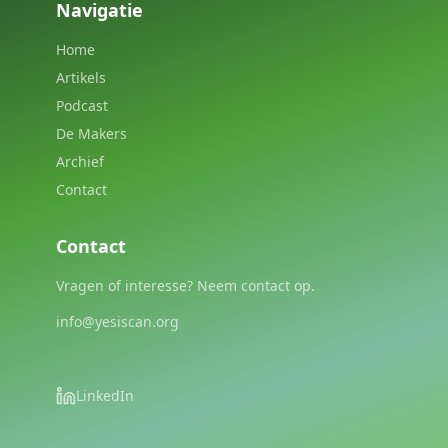
Navigatie
Home
Artikels
Podcast
De Makers
Archief
Contact
Contact
Vragen of interesse? Neem contact op.
info@yesiscan.org
LinkedIn