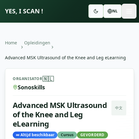
YES, I SCAN !
NL
Home
Opleidingen
Advanced MSK Ultrasound of the Knee and Leg eLearning
Advanced MSK Ultrasound of the Knee and Leg eLearnin
🇳🇱
ORGANISATOR
Sonoskills
Advanced MSK Ultrasound
中文
of the Knee and Leg
eLearning
∞
Altijd beschikbaar
Cursus
GEVORDERD