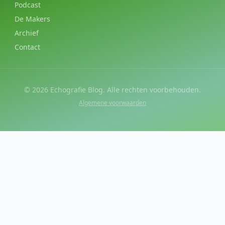
Podcast
De Makers
Archief
Contact
©
2026
Echografie Blog. Alle rechten voorbehouden.
Algemene voorwaarden