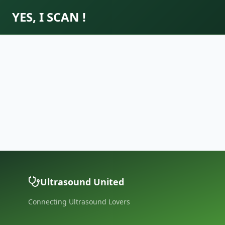
YES, I SCAN !
Ultrasound United
Connecting Ultrasound Lovers