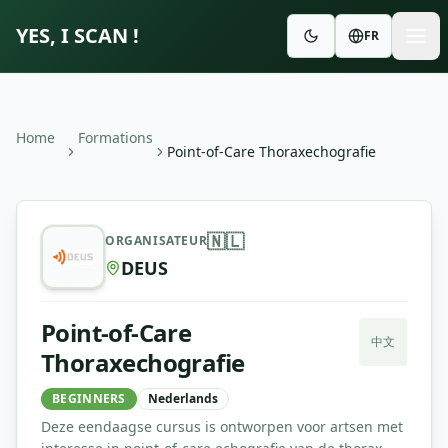
YES, I SCAN !
FR
Home
Formations
Point-of-Care Thoraxechografie
Point-of-Care Thoraxechografie
—
DEUS
🇳🇱
ORGANISATEUR
DEUS
Point-of-Care
中文
Thoraxechografie
BEGINNERS
Nederlands
Deze eendaagse cursus is ontworpen voor artsen met