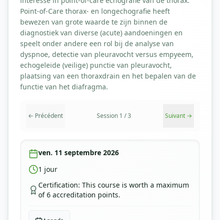
interesse in point-of-care echografie van de thorax.
Point-of-Care thorax- en longechografie heeft
bewezen van grote waarde te zijn binnen de
diagnostiek van diverse (acute) aandoeningen en
speelt onder andere een rol bij de analyse van
dyspnoe, detectie van pleuravocht versus empyeem,
echogeleide (veilige) punctie van pleuravocht,
plaatsing van een thoraxdrain en het bepalen van de
functie van het diafragma.
←
Précédent
Session
1
/
3
Suivant
→
ven. 11 septembre 2026
1
jour
Certification
:
This course is worth a maximum
of 6 accreditation points.