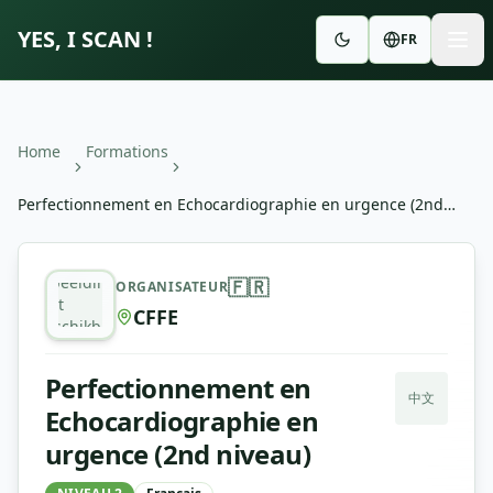
YES, I SCAN !
FR
Home
Formations
Perfectionnement en Echocardiographie en urgence (2nd
niveau)
Perfectionnement en Echocardiographie en urgence (2nd
Afbeelding
🇫🇷
ORGANISATEUR
niet
CFFE
beschikbaar
Perfectionnement en
中文
Echocardiographie en
urgence (2nd niveau)