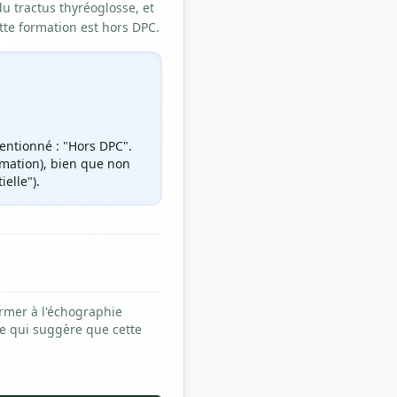
u tractus thyréoglosse, et
ette formation est hors DPC.
mentionné : "Hors DPC".
ormation), bien que non
elle").
ormer à l'échographie
ce qui suggère que cette