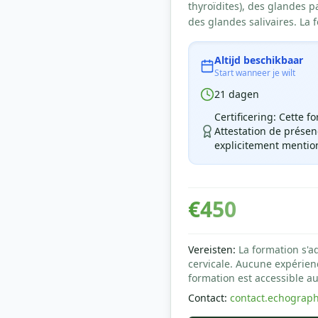
thyroïdites), des glandes p
des glandes salivaires. La 
Altijd beschikbaar
Start wanneer je wilt
21
dagen
Certificering
:
Cette fo
Attestation de présenc
explicitement mention
€
450
Vereisten
:
La formation s'a
cervicale. Aucune expérien
formation est accessible au
Contact
:
contact.echograp