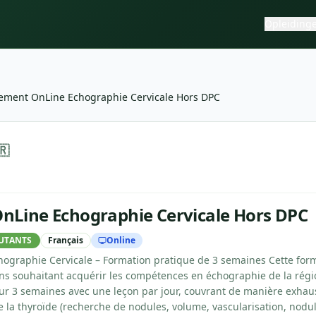
Opleiding
Enseignement OnLine Echographie Cervicale Hors DPC
raphie Cervicale Hors DPC
—
CFFE
🇷
nLine Echographie Cervicale Hors DPC
UTANTS
Français
Online
ographie Cervicale – Formation pratique de 3 semaines Cette for
ns souhaitant acquérir les compétences en échographie de la régio
r 3 semaines avec une leçon par jour, couvrant de manière exhaus
 la thyroïde (recherche de nodules, volume, vascularisation, nodul