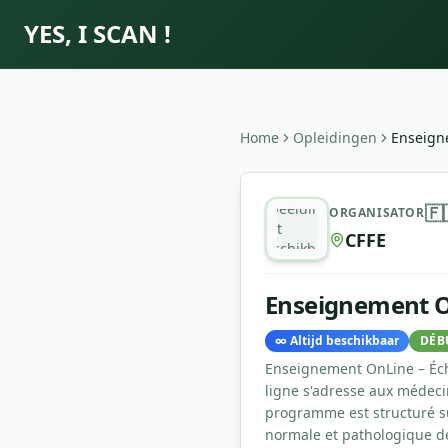
YES, I SCAN !
Home
Opleidingen
Enseignement OnLine Echog
Afbeelding
🇫
ORGANISATOR
niet
CFFE
beschikbaar
Enseignement O
∞
Altijd beschikbaar
DÉB
Enseignement OnLine – Éch
ligne s'adresse aux médeci
programme est structuré su
normale et pathologique de