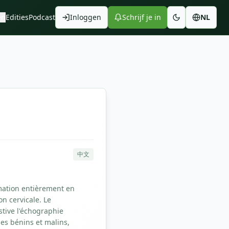
en
Edities
Podcast
Inloggen
Schrijf je in
NL
中文
mation entièrement en
n cervicale. Le
tive l'échographie
es bénins et malins,