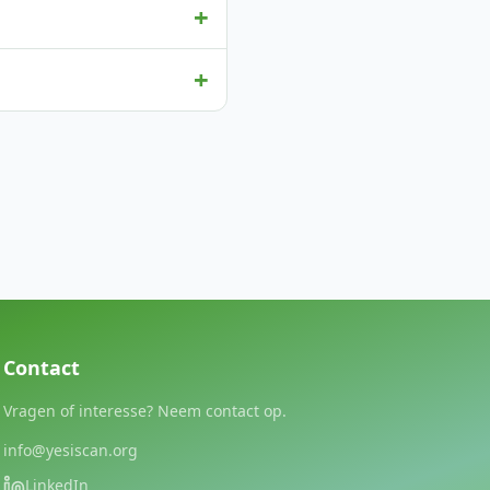
+
+
Contact
Vragen of interesse? Neem contact op.
info@yesiscan.org
LinkedIn