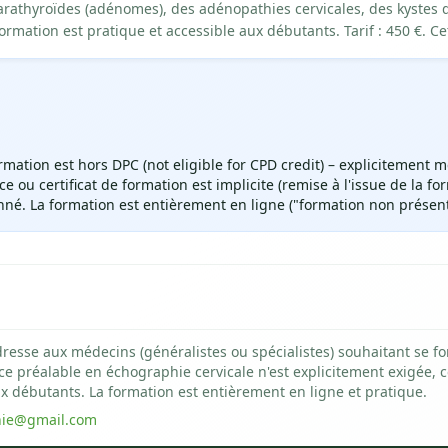
arathyroïdes (adénomes), des adénopathies cervicales, des kystes d
formation est pratique et accessible aux débutants. Tarif : 450 €. C
rmation est hors DPC (not eligible for CPD credit) – explicitement 
e ou certificat de formation est implicite (remise à l'issue de la f
né. La formation est entièrement en ligne ("formation non présenti
dresse aux médecins (généralistes ou spécialistes) souhaitant se f
ce préalable en échographie cervicale n'est explicitement exigée, 
x débutants. La formation est entièrement en ligne et pratique.
hie@gmail.com